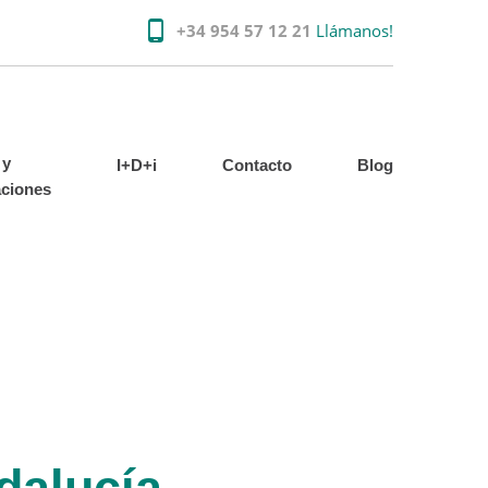
+34 954 57 12 21
Llámanos!
 y
I+D+i
Contacto
Blog
aciones
dalucía