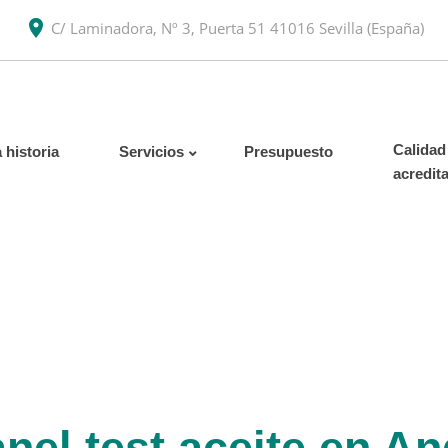
C/ Laminadora, Nº 3, Puerta 51 41016 Sevilla (España)
Calidad
 historia
Servicios
Presupuesto
acredit
nel test aceite en An