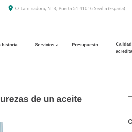
C/ Laminadora, Nº 3, Puerta 51 41016 Sevilla (España)
Calidad
 historia
Servicios
Presupuesto
acredit
urezas de un aceite
C